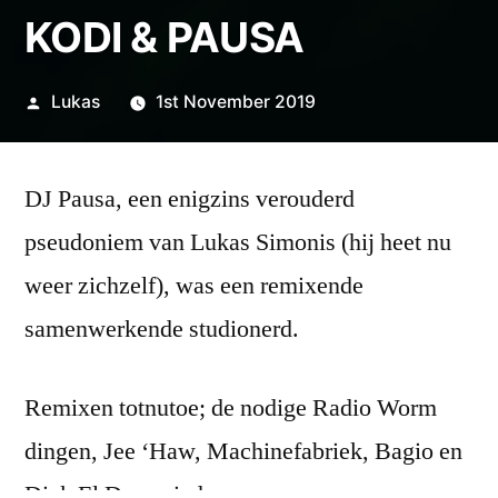
KODI & PAUSA
Posted
Lukas
1st November 2019
by
DJ Pausa, een enigzins verouderd
pseudoniem van Lukas Simonis (hij heet nu
weer zichzelf), was een remixende
samenwerkende studionerd.
Remixen totnutoe; de nodige Radio Worm
dingen, Jee ‘Haw, Machinefabriek, Bagio en
Dick El Demasiado.