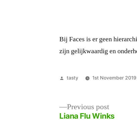
Bij Faces is er geen hierarch
zijn gelijkwaardig en onderh
Posted
tasty
1st November 2019
by
Previous
Previous post
post:
Liana Flu Winks
Post