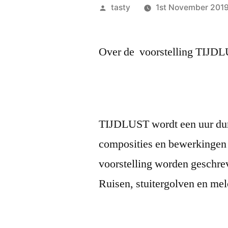
Posted
tasty
1st November 201
by
Over de voorstelling TIJD
TIJDLUST wordt een uur dur
composities en bewerkingen 
voorstelling worden geschr
Ruisen, stuitergolven en mel