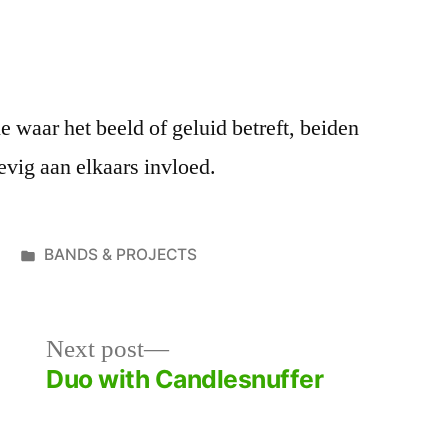
ie waar het beeld of geluid betreft, beiden
evig aan elkaars invloed.
Posted
BANDS & PROJECTS
in
Next
Next post
post:
Duo with Candlesnuffer